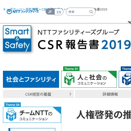
トップページ
>
会社情報
>
CSRの取り組み
>
CSR報告書
> CSR報告書2019
JP
EN
検索キーワード入力
CSR経営の基盤
詳細情報
人権啓発の