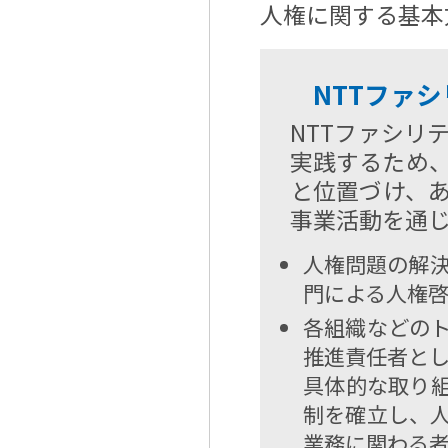
人権に関する基本
NTTファ
NTTファシリ
実践するため
と位置づけ、
事業活動を通
人権問題の解決
門による人権
各組織などの
推進責任者と
具体的な取り
制を確立し、
業務に関わる