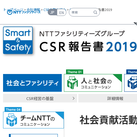
トップページ
>
会社情報
>
CSRの取り組み
>
CSR報告書
> CSR報告書2019
JP
EN
検索キーワード入力
CSR経営の基盤
詳細情報
社会貢献活