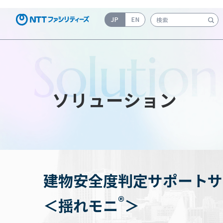
JP
EN
検索キーワード入力
Solution
ソリューション
建物安全度判定サポートサ
®
＜揺れモニ
＞