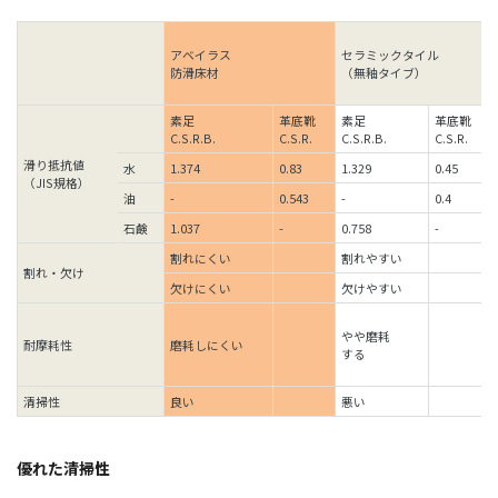
アベイラス
セラミックタイル
防滑床材
（無釉タイブ）
素足
革底靴
素足
革底靴
C.S.R.B.
C.S.R.
C.S.R.B.
C.S.R.
滑り抵抗値
水
1.374
0.83
1.329
0.45
（JIS規格）
油
-
0.543
-
0.4
石鹸
1.037
-
0.758
-
割れにくい
割れやすい
割れ・欠け
欠けにくい
欠けやすい
やや磨耗
耐摩耗性
磨耗しにくい
する
清掃性
良い
悪い
優れた清掃性