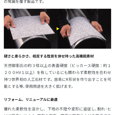
の常識を覆す製品です。
硬さと柔らかさ、相反する性質を併せ持った高機能素材
天然御影石の約３倍以上の表面硬度（ビッカース硬度：約１
２００HV１以上）を有しているにも関わらず柔軟性を合わせ
持つ世界初の人工石材です。容易にR形状を作り出すことを可
能とする等､使用用途を大きく拡げます｡
リフォーム、リニューアルに最適
優れた柔軟性を活かし、下地の不陸や変形に追従し､割れ･ヒ