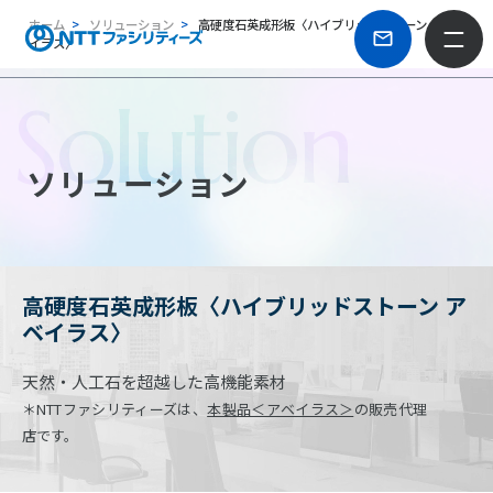
ホーム
ソリューション
高硬度石英成形板〈ハイブリッドストーン アベ
イラス〉
Solution
ソリューション
高硬度石英成形板〈ハイブリッドストーン ア
ベイラス〉
天然・人工石を超越した高機能素材
＊NTTファシリティーズは、
本製品＜アベイラス＞
の販売代理
店です。