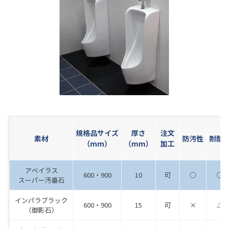
規格品サイズ
厚さ
注文
素材
防汚性
耐酸
（mm）
（mm）
加工
アベイラス
600・900
10
可
○
○
スーパー汚垂石
インパラブラック
600・900
15
可
×
△
（御影石）