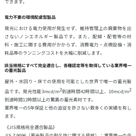
できます。
電力不要の環境配慮型製品
発光における電力使用が発生せず、維持管理上の廃棄物を出
さないノンエネルギー製品です。また、配線・配管等の材
料・施工に関する費用がかからず、消費電力・点検設備・消
耗品等のランニングコストを大幅に削減します。
該当規格にすべて完全適合し、各種認定等を取得している業界唯一
の蓄光製品
屋外・水回り・床での使用を可能とした世界で唯一の蓄光製
2
2
品です。発光性能3mcd/m
到達時間42時間以上、10mcd/m
到達時間12時間以上の驚異の蓄光素材です。
業界唯一の5年保証と他の追従を許さない数多くの実績を有し
ます。
《JIS規格完全適合製品》
JIS Z 9096（蓄光製品の耐久性に関する規格）：業界唯一の全