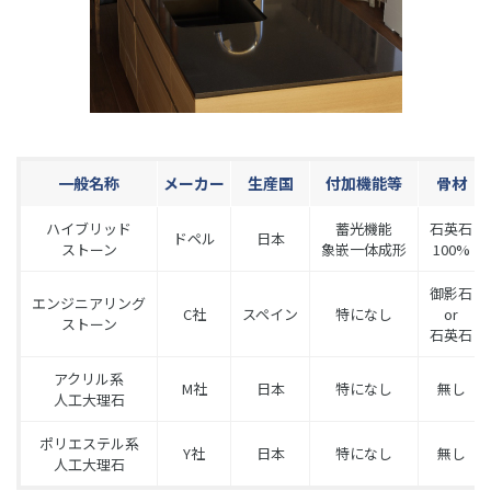
一般名称
メーカー
生産国
付加機能等
骨材
ハイブリッド
蓄光機能
石英石
ドペル
日本
ストーン
象嵌一体成形
100%
御影石
エンジニアリング
C社
スペイン
特になし
or
ストーン
石英石
アクリル系
M社
日本
特になし
無し
人工大理石
ポリエステル系
Y社
日本
特になし
無し
人工大理石