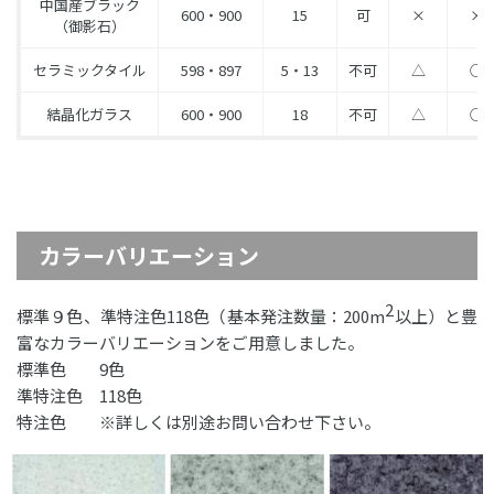
中国産ブラック
600・900
15
可
×
×
（御影石）
セラミックタイル
598・897
5・13
不可
△
○
結晶化ガラス
600・900
18
不可
△
○
カラーバリエーション
2
標準９色、準特注色118色（基本発注数量：200m
以上）と豊
富なカラーバリエーションをご用意しました。
標準色 9色
準特注色 118色
特注色 ※詳しくは別途お問い合わせ下さい。