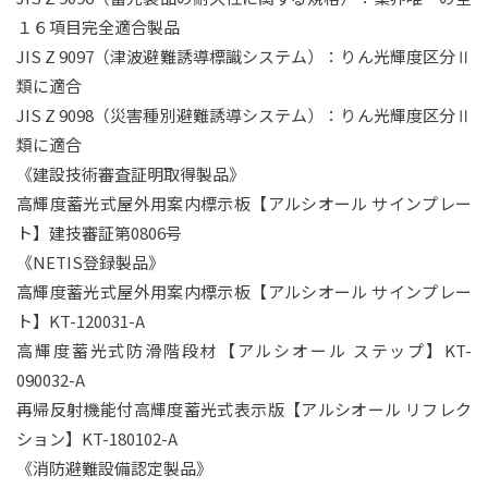
１６項目完全適合製品
JIS Z 9097（津波避難誘導標識システム）：りん光輝度区分Ⅱ
類に適合
JIS Z 9098（災害種別避難誘導システム）：りん光輝度区分Ⅱ
類に適合
《建設技術審査証明取得製品》
高輝度蓄光式屋外用案内標示板【アルシオール サインプレー
ト】建技審証第0806号
《NETIS登録製品》
高輝度蓄光式屋外用案内標示板【アルシオール サインプレー
ト】KT-120031-A
高輝度蓄光式防滑階段材【アルシオール ステップ】KT-
090032-A
再帰反射機能付高輝度蓄光式表示版【アルシオール リフレク
ション】KT-180102-A
《消防避難設備認定製品》