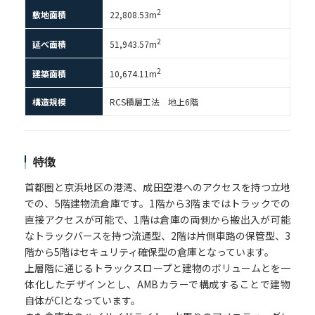
2
敷地面積
22,808.53m
2
延べ面積
51,943.57m
2
建築面積
10,674.11m
構造規模
RCS積層工法 地上6階
特徴
首都圏と京浜地区の港湾、成田空港へのアクセスを持つ立地
での、5階建物流倉庫です。1階から3階まではトラックでの
直接アクセスが可能で、1階は倉庫の両側から搬出入が可能
なトラックバースを持つ流通型、2階は片側車路の保管型、3
階から5階はセキュリティ確保型の倉庫となっています。
上層階に通じるトラックスロープと建物のボリュームとを一
体化したデザインとし、AMBカラーで構成することで建物
自体がCIとなっています。