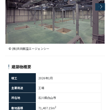
© (株)共同航空エージェンシー
建築物概要
竣工
2026年1月
主要用途
工場
所在地
石川県白山市
2
敷地面積
71,407.15m