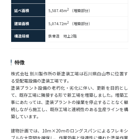
2
延べ面積
5,587.45m
（増築部分）
2
建築面積
5,074.72m
（増築部分）
構造規模
鉄骨造 地上2階
特徴
株式会社 別川製作所の新塗装工場は石川県白山市に位置す
る受配電設備の塗装工場です。
塗装プラント設備の老朽化・劣化に伴い、更新を目的とし
て、既存工場に隣接する形で新工場を増築しました。増築工
事にあたっては、塗装プラントの操業を停止することなく継
続しながら施工し、既存工場と連続性のある生産ラインを構
築しています。
建物計画では、10ｍ×20ｍのロングスパンによるフレキシ
ブルな大空間を確保し、作業効率と快適性に優れた塗装作業