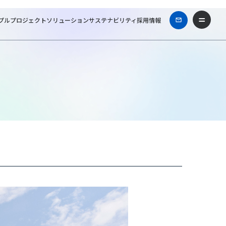
プル
プロジェクト
ソリューション
サステナビリティ
採用情報
築士事務所
Works & Projects
山下医科器械株式会社長崎TMSセンター