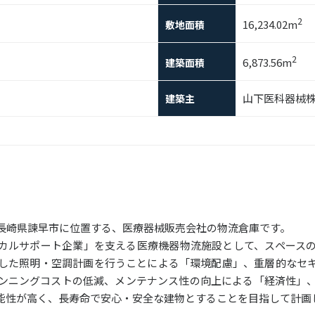
2
16,234.02m
敷地面積
2
6,873.56m
建築面積
山下医科器械
建築主
長崎県諫早市に位置する、医療器械販売会社の物流倉庫です。
カルサポート企業」を支える医療機器物流施設として、スペース
した照明・空調計画を行うことによる「環境配慮」、重層的なセ
ンニングコストの低減、メンテナンス性の向上による「経済性」
能性が高く、長寿命で安心・安全な建物とすることを目指して計画