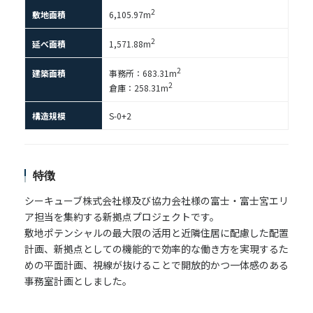
2
敷地面積
6,105.97m
2
延べ面積
1,571.88m
2
建築面積
事務所：683.31m
2
倉庫：258.31m
構造規模
S-0+2
特徴
シーキューブ株式会社様及び協力会社様の富士・富士宮エリ
ア担当を集約する新拠点プロジェクトです。
敷地ポテンシャルの最大限の活用と近隣住居に配慮した配置
計画、新拠点としての機能的で効率的な働き方を実現するた
めの平面計画、視線が抜けることで開放的かつ一体感のある
事務室計画としました。