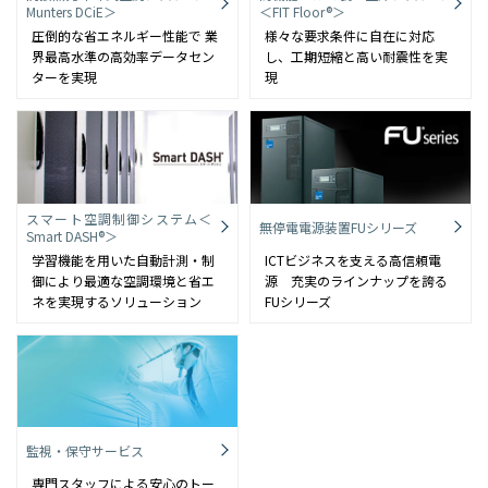
Munters DCiE＞
＜FIT Floor®＞
圧倒的な省エネルギー性能で 業
様々な要求条件に自在に対応
界最高水準の高効率データセン
し、工期短縮と高い耐震性を実
ターを実現
現
スマート空調制御システム＜
無停電電源装置FUシリーズ
Smart DASH®＞
学習機能を用いた自動計測・制
ICTビジネスを支える高信頼電
御により最適な空調環境と省エ
源 充実のラインナップを誇る
ネを実現するソリューション
FUシリーズ
監視・保守サービス
専門スタッフによる安心のトー