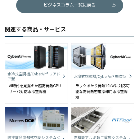
ビジネスコラム一覧に戻る
関連する商品・サービス
水冷式空調機/CyberAir® リアド
水冷式空調機/CyberAir® 壁吹型
ア型
AI時代を見据えた超高発熱GPU
ラックあたり発熱10kWに対応可
サーバ対応水冷空調機
能な高発熱密度冷却用水冷空調
機
間接蒸発冷却式空調システム＜
高機能アルミ製二重床システム