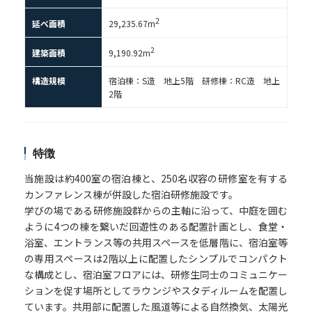
2
延べ面積
29,235.67m
2
建築面積
9,190.92m
構造規模
宿泊棟：S造 地上5階 研修棟：RC造 地上
2階
特徴
当施設は約400室の宿泊棟と、250名収容の研修室を有する
カンファレンス棟が併設した宿泊研修施設です。
学びの場である研修施設群からの主軸に沿って、中庭を囲む
ように4つの棟を繋いだ回遊性のある配置計画とし、食堂・
浴室、エントランス等の共用スペースを低層階に、宿泊室等
の専用スペースは2階以上に配置したシンプルでコンパクト
な構成とし、宿泊室フロアには、研修生同士のコミュニケー
ションを促す場所としてラウンジやスタディルームを配置し
ています。共用部に配置した風道等による自然換気、太陽光