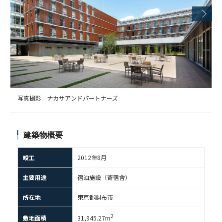
写真撮影 ナカサアンドパートナーズ
建築物概要
竣工
2012年8月
主要用途
宿泊施設（寄宿舎）
所在地
東京都調布市
2
敷地面積
31,945.27m