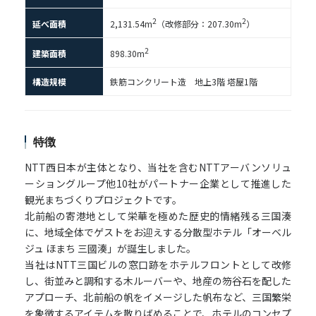
2
2
延べ面積
2,131.54m
（改修部分：207.30m
）
2
建築面積
898.30m
構造規模
鉄筋コンクリート造 地上3階 塔屋1階
特徴
NTT西日本が主体となり、当社を含むNTTアーバンソリュ
ーショングループ他10社がパートナー企業として推進した
観光まちづくりプロジェクトです。
北前船の寄港地として栄華を極めた歴史的情緒残る三国湊
に、地域全体でゲストをお迎えする分散型ホテル「オーベル
ジュ ほまち 三國湊」が誕生しました。
当社はNTT三国ビルの窓口跡をホテルフロントとして改修
し、街並みと調和する木ルーバーや、地産の笏谷石を配した
アプローチ、北前船の帆をイメージした帆布など、三国繁栄
を象徴するアイテムを散りばめることで、ホテルのコンセプ