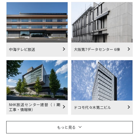
中海テレビ放送
大阪第7データセンター 6棟
NHK放送センター建替（Ⅰ期
ドコモ代々木第二ビル
工事・情報棟）
もっと見る