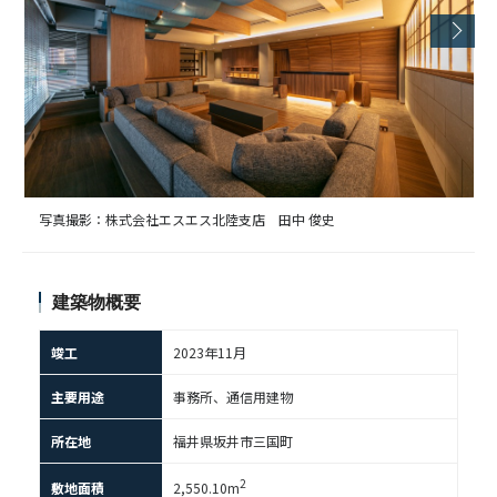
写真撮影：株式会社エスエス北陸支店 田中 俊史
建築物概要
竣工
2023年11月
主要用途
事務所、通信用建物
所在地
福井県坂井市三国町
2
敷地面積
2,550.10m