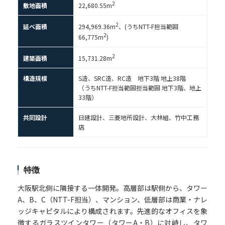
2
敷地面積
22,680.55m
2
延べ面積
294,969.36m
、(うちNTT-F担当範囲
2
66,775m
)
2
建築面積
15,731.28m
構造規模
S造、SRC造、RC造 地下3階 地上38階
（うちNTT-F担当範囲担当範囲 地下3階、地上
33階）
共同設計
日建設計、三菱地所設計、大林組、竹中工務
店
特徴
大阪駅北側に隣接する一体開発。高層部は駅側から、タワー
A、B、C（NTT-F担当）、マンション、低層部は商業・ナレ
ッジキャピタルにより構成されます。先進的なオフィスを象
徴するガラスツインタワー（タワーA・B）に対峙し、タワ