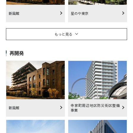
新風館
星のや東京
もっと見る
再開発
寺家町周辺地区防災街区整備
新風館
事業