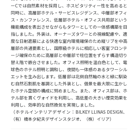
ーCでは自然素材を採用し、ホスピタリティー性を高めると
同時に、高層部ホテル・サービスレジデンス、中層部オフィ
ス・カンファレンス、低層部ホテル・オフィス共用部という
機能構成を表出させながらもタワーとしての一体感構築を目
指しました。外装は、オーナーズタワーとの視線配慮や、適
度な日射遮蔽による快適な室内環境確保のため縦リブを中高
層部の共通要素とし、国際級ホテルに相応しい客室フロンテ
ージ確保のために高層部と中層部で柱位置をずらす構造切り
替え階で嵌合させました。オフィス照明を温白色として、電
球色のホテル照明と調和し、夜間も一体感のあるタワーシル
エットを生み出します。低層部は北側自然軸の水と緑に馴染
む自然石割肌を基調とした外装とし、借景を最大限に生かし
たホテル空間の構成に努めました。また、オフィス部は、ホ
テル部を貫くヴォイドを利用し、高低差の大きい煙突効果を
利用し、効率的な自然換気を実現しました。
（ホテルインテリアデザイン：BILKEY LLINAS DESIGN、
（有）橋本夕紀夫デザインスタジオ、（株）イリア）