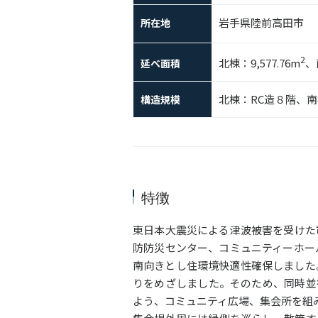
岩手県陸前高田市
所在地
2
北棟：9,577.76m
、
延べ面積
北棟：RC造８階、南
構造規模
特徴
東日本大震災による津波被害を受けた
防防災センター、コミュニティーホー
南向きとし住環境快適性確保しました
りをめざしました。そのため、同時並
よう、コミュニティ広場、集会所を組