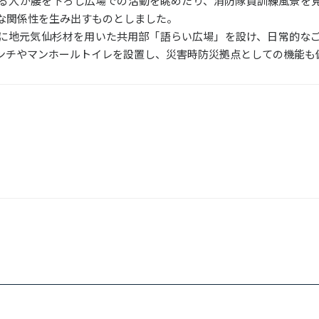
る人が腰を下ろし広場での活動を眺めたり、消防隊員訓練風景を
な関係性を生み出すものとしました。
に地元気仙杉材を用いた共用部「語らい広場」を設け、日常的な
ンチやマンホールトイレを設置し、災害時防災拠点としての機能も