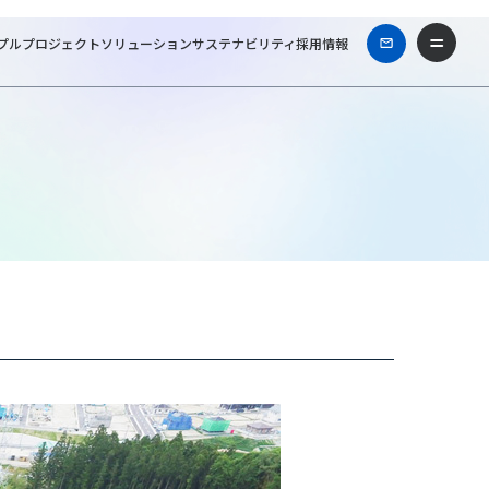
プル
プロジェクト
ソリューション
サステナビリティ
採用情報
リティーズ一級建築士事務所
Works & Projects
陸前高田市栃ヶ沢団地