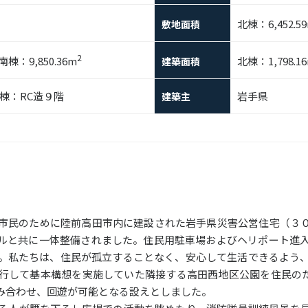
北棟：6,452.5
敷地面積
2
南棟：9,850.36m
北棟：1,798.1
建築面積
棟：RC造９階
岩手県
建築主
市民のために陸前高田市内に建設された岩手県災害公営住宅（３
ルと共に一体整備されました。住民用駐車場およびヘリポート進
。私たちは、住民が孤立することなく、安心して生活できるよう
行して基本構想を実施していた隣接する高田西地区公園を住民の
み合わせ、回遊が可能となる設えとしました。