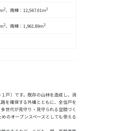
2
2
9m
、南棟：12,567.01m
2
2
6m
、南棟：1,961.89m
０１戸）です。既存の山林を造成し、消
入路を確保する外構とともに、全住戸を
、多世代が見守り・見守られる空間づく
ためのオープンスペースとしても使える