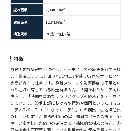
2
延べ面積
2,940.73m
2
建築面積
1,184.68m
構造規模
RC造 地上3階
特徴
風光明媚な景観を今に残し、別荘地としての歴史を有する藤
沢市鵠沼エリアに計画された地上3階建て67戸のサービス付
き高齢者向け住宅です。避難スペースや災害拠点の不足とい
った地域が有している課題解決の為、「開かれたシニア向け
住宅」、「時間を重ねたランドスケープの継承」をテーマと
しています。①地上部における散策路や四阿といったコミュ
ニティスペース（「つなぐガーデン」）の創出、②地域住民
の利用も想定した海抜約16mの屋上避難スペースの設置、③
建ぺい率を抑えた緑地の確保による積極的な樹木の保存、④
既存樹木や石垣等を残している敷地南北の保存景観をつなぐ