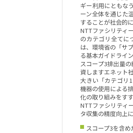
ギー利用にともな
ーン全体を通じた
することが社会的
NTTファシリティ
のカテゴリ全てに
は、環境省の「サ
る基本ガイドライン
スコープ3排出量の
資しますエネット
大きい「カテゴリ
機器の使用による
化の取り組みをす
NTTファシリティ
タ収集の精度向上
スコープ3を含め