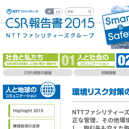
JP
EN
検索キーワード入力
NTTファシリティー
正な管理、その他環
し、取引先も交えた