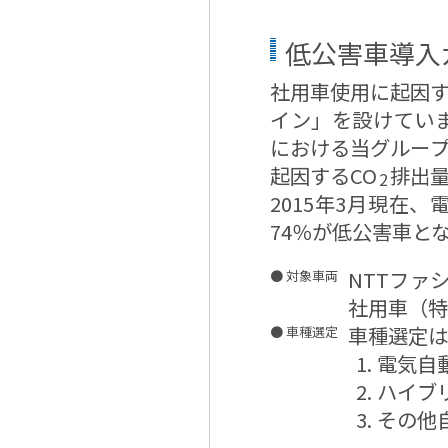
低公害車導入
社用車使用に起因す
イン」を設けていま
における当グループ
起因するCO
排出
2
2015年3月現在
74％が低公害車と
NTTファ
● 対象車両
社用車（特
車種選定は
● 車種選定
1. 電気自
2. ハイ
3. そ