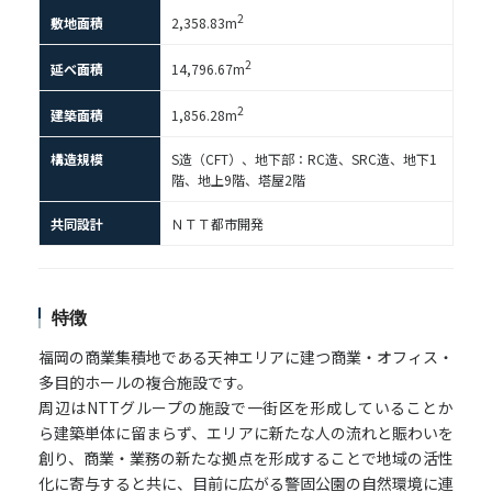
2
敷地面積
2,358.83m
2
延べ面積
14,796.67m
2
建築面積
1,856.28m
構造規模
S造（CFT）、地下部：RC造、SRC造、地下1
階、地上9階、塔屋2階
共同設計
ＮＴＴ都市開発
特徴
福岡の商業集積地である天神エリアに建つ商業・オフィス・
多目的ホールの複合施設です。
周辺はNTTグループの施設で一街区を形成していることか
ら建築単体に留まらず、エリアに新たな人の流れと賑わいを
創り、商業・業務の新たな拠点を形成することで地域の活性
化に寄与すると共に、目前に広がる警固公園の自然環境に連