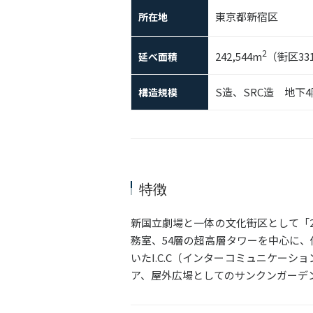
東京都新宿区
所在地
2
242,544m
（街区331
延べ面積
S造、SRC造 地下
構造規模
特徴
新国立劇場と一体の文化街区として「2
務室、54層の超高層タワーを中心に、
いたI.C.C（インターコミュニケー
ア、屋外広場としてのサンクンガーデ