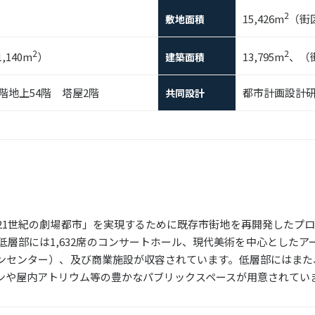
2
15,426m
（街区
敷地面積
2
2
,140m
）
13,795m
、（街
建築面積
4階地上54階 塔屋2階
都市計画設計研
共同設計
1世紀の劇場都市」を実現するために既存市街地を再開発したプロジェ
低層部には1,632席のコンサートホール、現代美術を中心とした
ションセンター）、及び商業施設が収容されています。低層部にはまた
ンや屋内アトリウム等の豊かなパブリックスペースが用意されてい