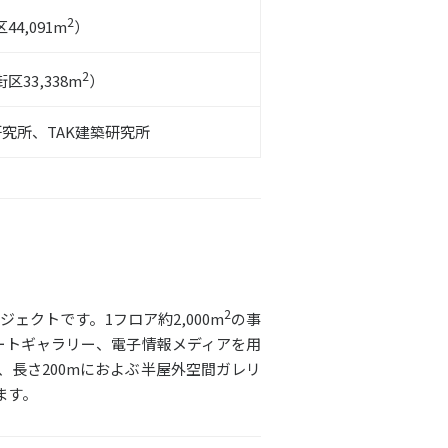
2
44,091m
）
2
区33,338m
）
究所、TAK建築研究所
2
クトです。1フロア約2,000m
の事
アートギャラリー、電子情報メディアを用
、長さ200mにおよぶ半屋外空間ガレリ
ます。