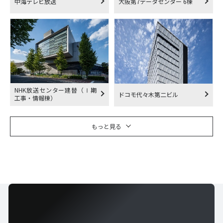
中海テレビ放送
大阪第7データセンター 6棟
NHK放送センター建替（Ⅰ期
ドコモ代々木第二ビル
工事・情報棟）
もっと見る