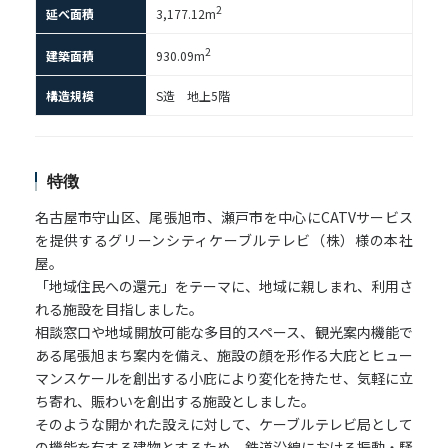
2
延べ面積
3,177.12m
2
建築面積
930.09m
構造規模
S造 地上5階
特徴
名古屋市守山区、尾張旭市、瀬戸市を中心にCATVサービス
を提供するグリーンシティケーブルテレビ（株）様の本社
屋。
「地域住民への還元」をテーマに、地域に親しまれ、利用さ
れる施設を目指しました。
相談窓口や地域開放可能な多目的スペース、観光案内機能で
ある尾張旭まち案内を備え、施設の顔を形作る大庇とヒュー
マンスケールを創出する小庇により変化を持たせ、気軽に立
ち寄れ、賑わいを創出する施設としました。
そのような開かれた設えに対して、ケーブルテレビ局として
の機能を有する建物とするため、鉄道沿線における振動・騒