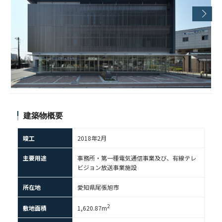
建築物概要
竣工
2018年2月
主要用途
事務所・第一種電気通信事業及び、有線テレ
ビジョン放送事業施設
所在地
愛知県尾張旭市
2
敷地面積
1,620.87m