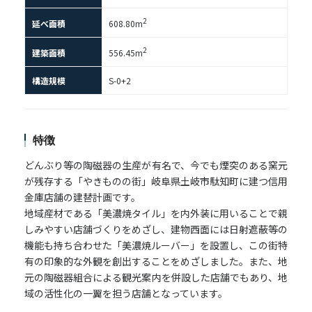
2
延べ面積
608.80m
2
建築面積
556.45m
構造規模
S-0+2
特徴
どんぶり等の陶磁器の生産が有名で、今でも煙突のある窯元
が残存する「やきものの街」岐阜県土岐市駄知町に建つ信用
金庫店舗の建替計画です。
地域産材である「美濃焼タイル」を内外装に用いることで親
しみやすい店舗づくりをめざし、建物西面には日射遮蔽等の
機能も持ち合わせた「美濃焼ルーバー」を設置し、この街特
有の印象的な外観を創出することをめざしました。また、地
元の陶磁器組合による観光案内を併設した店舗でもあり、地
域の活性化の一翼を担う店舗となっています。