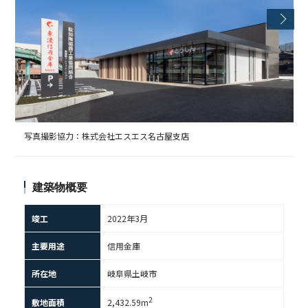
写真撮影協力：株式会社エスエス名古屋支店
建築物概要
竣工
2022年3月
主要用途
信用金庫
所在地
岐阜県土岐市
2
敷地面積
2,432.59m