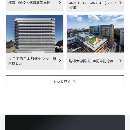
修道中学校・修道高等学校
ANNEX THE GARAGE（６・７
号館）
ＮＴＴ西日本研修センタ 新
駒澤大学開校130周年記念棟
京橋ビル
もっと見る