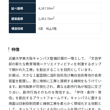
2
延べ面積
4,307.99m
2
建築面積
1,453.70m
構造規模
S造 地上3階
特徴
近畿大学東大阪キャンパス整備計画の一環として、「文芸学
部の新たな教育環境＝クリエイティビティを刺激するポップ
で開かれた工房」を創出することを目的としています。
計画は、大きな１室空間に造形芸術及び舞台芸術専攻の各実
習室を配置し、更に南側に工房と連続する縁側をもうけてい
ます。創作風景が可視化され、異なる創作行為が相互に交ざ
り合い、創作行為そのものを発信する。「学作・創作・発
信」を創出するプラットフォームです。キャンパスに面する
南面は日射抑制効果と縁側工房を柔らかく領域化する役割と
して、ネットフェンスによる白いベールを設けています。も