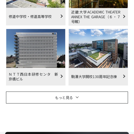
近畿大学ACADEMIC THEATER
修道中学校・修道高等学校
ANNEX THE GARAGE（６・７
号館）
ＮＴＴ西日本研修センタ 新
駒澤大学開校130周年記念棟
京橋ビル
もっと見る