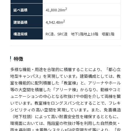
2
延べ面積
41,800.20m
2
建築面積
4,942.48m
構造規模
RC造、SRC造 地下1階地上10階 塔屋1階
特徴
多様な機能・用途を合理的に積層することにより、「都心立
地型キャンパス」を実現しています。建築構成としては、教
室を機能的に配列積層した「教室棟」と、アリーナやホール
等の大空間を積層した「アリーナ棟」からなり、動線やコミ
ュニケーションの中心となる吹抜けや中庭を介して両棟を繋
いでいます。教室棟をロングスパン化とすることで、フレキ
シビリティの高い空間を実現しています。また、免震構造
（地下柱頭）によって高い耐震安全性を確保するとともに、
環境面においては、階段室の吹抜け等を利用した自然換気・
雨水再利用・水蓄熱システム+GHP空調方式等により、「安