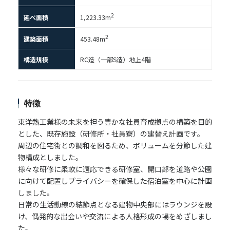
2
延べ面積
1,223.33m
2
建築面積
453.48m
構造規模
RC造（一部S造）地上4階
特徴
東洋熱工業様の未来を担う豊かな社員育成拠点の構築を目的
とした、既存施設（研修所・社員寮）の建替え計画です。
周辺の住宅街との調和を図るため、ボリュームを分節した建
物構成としました。
様々な研修に柔軟に適応できる研修室、開口部を道路や公園
に向けて配置しプライバシーを確保した宿泊室を中心に計画
しました。
日常の生活動線の結節点となる建物中央部にはラウンジを設
け、偶発的な出会いや交流による人格形成の場をめざしまし
た。