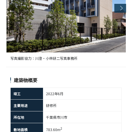
写真撮影協力：川澄・小林研二写真事務所
建築物概要
竣工
2022年6月
主要用途
研修所
所在地
千葉県市川市
2
敷地面積
783.60m