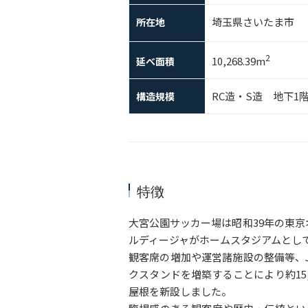
埼玉県さいたま市
所在地
2
10,268.39m
延べ面積
RC造・S造 地下1
構造規模
特徴
大宮公園サッカー場は昭和39年の東
ルディージャがホームスタジアムとし
観客席の増加や運営諸施設の整備等、
クスタンドを増築することにより約15
屋根を新設しました。