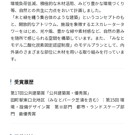
環境負荷低減、積極的な木材活用、みどり豊かな環境づくり
等、自然との共生に力点をおいて計画しました。
「木と緑を纏う集合体のような建築」というコンセプトのも
と、開放的なアトリウム、施設を象徴するエスカレータータ
ワーをはじめ、光や風、豊かな緑や素材感など、自然の恵み
を随所で感じられる空間を構築しています。また、「みなと
モデル二酸化炭素固定認証制度」のモデルプランとして、内
外装のさまざまな部位に木材を用いる取り組みを行っていま
す。
受賞履歴
第17回公共建築賞「公共建築賞・優秀賞」
田町駅東口北地区（みなとパーク芝浦を含む）：第15回 環
境・設備デザイン賞 第Ⅲ部門 都市・ランドスケープ部
門 最優秀賞