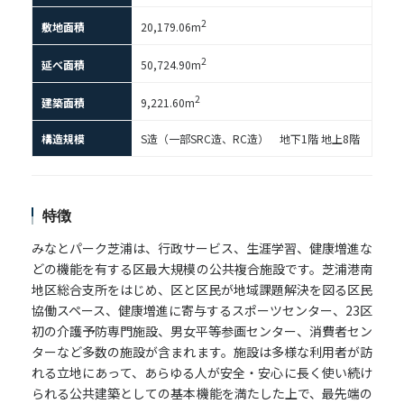
2
敷地面積
20,179.06m
2
延べ面積
50,724.90m
2
建築面積
9,221.60m
構造規模
S造（一部SRC造、RC造） 地下1階 地上8階
特徴
みなとパーク芝浦は、行政サービス、生涯学習、健康増進な
どの機能を有する区最大規模の公共複合施設です。芝浦港南
地区総合支所をはじめ、区と区民が地域課題解決を図る区民
協働スペース、健康増進に寄与するスポーツセンター、23区
初の介護予防専門施設、男女平等参画センター、消費者セン
ターなど多数の施設が含まれます。施設は多様な利用者が訪
れる立地にあって、あらゆる人が安全・安心に長く使い続け
られる公共建築としての基本機能を満たした上で、最先端の