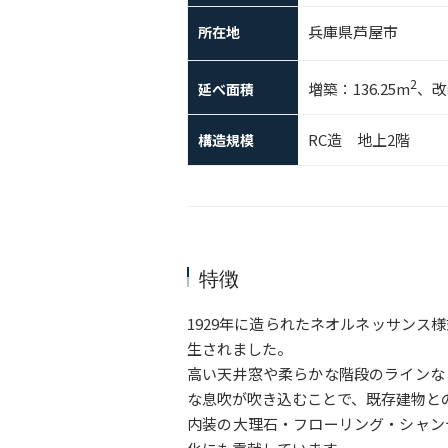
兵庫県芦屋市
所在地
2
増築：136.25m
、改装
延べ面積
RC造 地上2階
構造規模
特徴
1929年に造られたネオルネッサン
生されました。
高い天井窓や柔らかな階段のラインな
な息吹が吹き込むことで、既存建物と
内装の大理石・フローリング・シャン