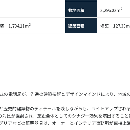
2
2,296.02m
敷地面積
2
：1,734.11m
増築：127.33m
建築面積
ス様式の電話局が、先進の建築技術とデザインマインドにより、地域
ど歴史的建築物のディテールを残しながらも、ライトアップされ
の対比が強調され、施設全体としてのシナジー効果を演出すること
デリアなどの照明器具は、オーナーとインテリア事務所が直接上