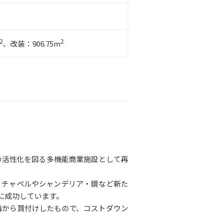
2
2
、改装：906.75m
の活性化を図る多機能商業施設として再
るチャペルやシャンデリア・鏡など新た
に成功しています。
海から買付けしたもので、コストダウン