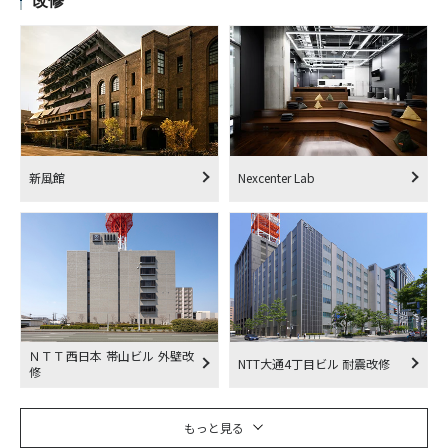
改修
新風館
Nexcenter Lab
ＮＴＴ西日本 帯山ビル 外壁改
NTT大通4丁目ビル 耐震改修
修
もっと見る