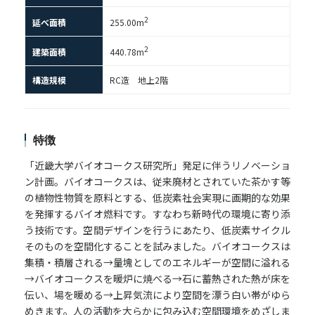
2
延べ面積
255.00m
2
建築面積
440.78m
構造規模
RC造 地上2階
特徴
「近畿大学バイオコークス研究所」発足に伴うリノベーショ
ン計画。バイオコークスは、従来廃材とされていた茶かす等
の植物性物質を原料とする、低炭素社会実現に画期的な効果
を発揮するバイオ燃料です。すなわち新時代の環境に寄り添
う技術です。空間デザインを行うにあたり、低炭素サイクル
そのものを空間化することを試みました。バイオコークスは
集積・積層される→量塊としてのエネルギーが空間に溢れる
→バイオコークスを暖炉に焼べる→石に蓄熱された熱が床を
伝い、場を暖める→上昇気流により空間を漂う白い帯がゆら
めきます。人の活動を大らかに包み込む空間環境をめざしま