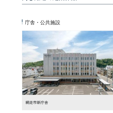
庁舎・公共施設
網走市新庁舎