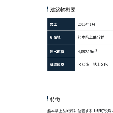
建築物概要
2015年1月
竣工
熊本県上益城郡
所在地
2
4,892.19m
延べ面積
ＲＣ造 地上３階
構造規模
特徴
熊本県上益城郡に位置する山都町役場