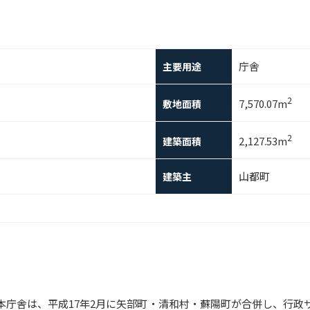
庁舎
主要用途
2
7,570.07m
敷地面積
2
2,127.53m
建築面積
山都町
建築主
本庁舎は、平成17年2月に矢部町・清和村・蘇陽町が合併し、行政