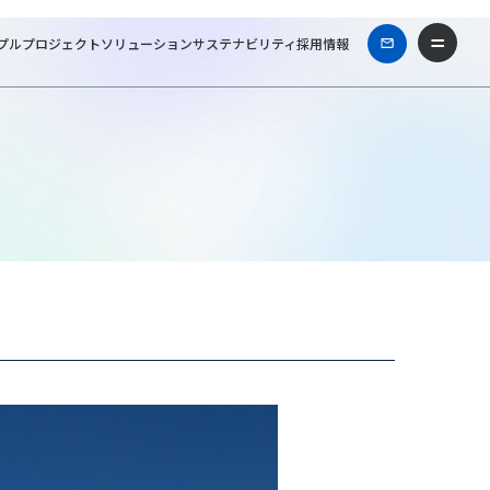
プル
プロジェクト
ソリューション
サステナビリティ
採用情報
シリティーズ一級建築士事務所
Works & Projects
山都町役場 本庁舎