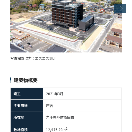
写真撮影協力：エスエス東北
建築物概要
竣工
2021年3⽉
主要用途
庁舎
所在地
岩手県陸前高田市
2
敷地面積
12,976.20m