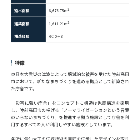
2
延べ面積
6,676.75m
2
建築面積
1,611.21m
構造規模
RC 0＋8
特徴
東日本大震災の津波によって壊滅的な被害を受けた陸前高田
市において、新たなまちづくりを進める拠点として新築され
た庁舎です。
「災害に強い庁舎」をコンセプトに構造は免震構造を採用
し、陸前高田市の掲げる「ノーマライゼーションという言葉
のいらないまちづくり」を推進する拠点施設として庁舎を利
用するすべての人が利用しやすい施設としています。
各所に気仙大工の伝統技術の意匠を伝承したデザインを取り