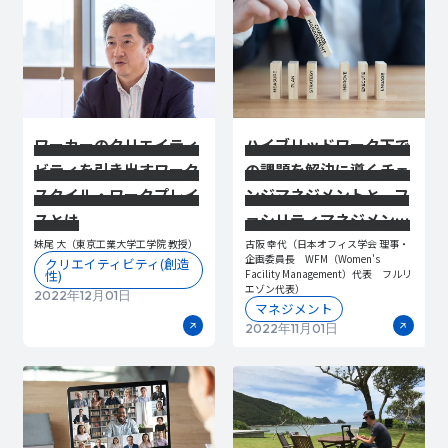
ワーカーのクリエイティ
ハイブリッドワーク下で
ビティを引き出すワーク
の課題を解決に導くチェ
スタイル・ワークプレイ
ンジマネジメントと、フ
スとは
ァシリティマネジメント
の価値
妹尾 大（東京工業大学工学院 教授）
古阪 幸代（日本オフィス学会 理事・
企画委員長 WFM（Women's
クリエイティビティ(創造
性)
Facility Management）代表 フルリ
エゾン代表）
2022年12月01日
マネジメント
2022年11月01日