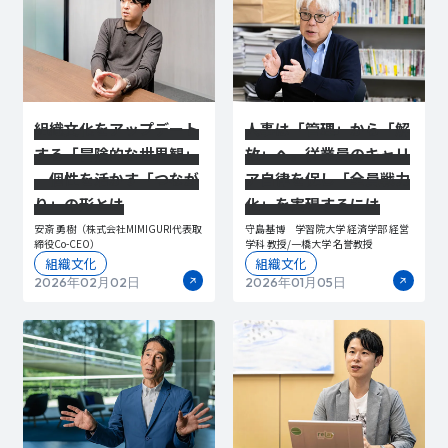
組織文化をアップデート
人事は「管理」から「解
する「冒険的な世界観」
放」へ。従業員のキャリ
―個性を活かす「つなが
ア自律を促し「全員戦力
り」の形とは
化」を実現するには
安斎 勇樹（株式会社MIMIGURI代表取
守島基博 学習院大学 経済学部 経営
締役Co-CEO）
学科 教授/一橋大学 名誉教授
組織文化
組織文化
2026年02月02日
2026年01月05日