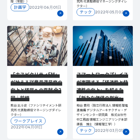
授（常勤））
究所 代表取締役マネージングダイレ
クター）
計画学
2022年06月01日
テック
2022年05月02日
「ホスピタリティFM」
スマートワークプレイス
が叶える従業員満足度の
が実現する「経済性と快
向上と経営への貢献 全2
適性の向上」を超えた
回｜前編
「新たな価値の創出」
熊谷 比斗史（ファシリテイメント研
粕谷 貴司（独立行政法人 情報処理推
究所 代表取締役マネージングダイレ
進機構 デジタルアーキテクチャ・デ
クター）
ザインセンター研究員 株式会社竹
中工務店 情報エンジニアリング本部
ワークプレイス
課長 博士（情報理工学））
2022年04月01日
テック
2022年03月01日