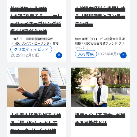
AIでは生み出せな
人的資本経営を後押しす
い“知”を育てる──ナレ
る「越境学習とアンラー
ッジ・イネーブリングが
ニング」
導く知識創造とは
一條和生 国際経営開発研究所
松井 孝憲（グロービス経営大学院 准
（IMD、スイス・ローザンヌ）教授
教授 / KIBOW社会投資ファンド プリ
ンシパル）
クリエイティビティ
人材育成
2025年11月04日
2025年12月01日
人的資本経営を加速させ
組織への「不適合」が秘
る「場（Ba）」として
める可能性とは
のワークプレイスとは