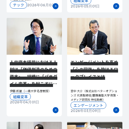
組織変革
テック
2026年06月02日
2026年05月01日
人的資本経営における人
エンゲージメントを高め
材は「価値創造のための
「心の回復」を助けるワ
資本」。組織に「パラダ
ークプレイスとは
イム変革」を起こすに
は 全2回｜前編
伊藤 邦雄（一橋大学 名誉教授）
宮中 大介（株式会社ベターオプショ
ンズ 代表取締役/慶應義塾大学 政策・
組織変革
メディア研究科 特任助教）
2026年04月01日
エンゲージメント
2026年03月09日