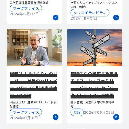
工学研究科 建築都市領域 講師）
学部 クリエイティブイノベーション
学科 教授）
ワークプレイス
クリエイティビティ
2024年12月02日
2024年11月01日
総務は「場づくり」のリ
持続的な企業成長を支え
ーダー。社員のクリエイ
る「ワーク・ファミリ
ティビティを引き出すオ
ー・バランス」や「ワー
フィスとは
クインライフ」の実現
岡田 大士郎（株式会社HLD Lab 代表
藤本 哲史（同志社大学政策学部教
取締役）
授）
ワークプレイス
制度
2024年09月02日
2024年10月01日