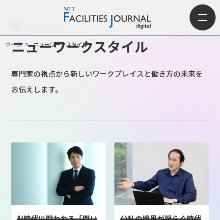
New Workstyle
ニューワークスタイル
ホーム
>
ニューワークスタイル
専門家の視点から新しいワークプレイスと働き方の未来を
お伝えします。
AI時代に問われる「問い
公私の境界が揺らぐ時代