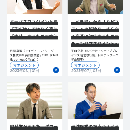
パーパスマネジメントを
「べき論」から「ハピネ
「形だけ」ではなく真に
ス」への転換を。さらな
「実装」するための方法
る変革に対応するための
チェンジマネジメントと
は
丹羽 真理（アイディール・リーダー
平山 信彦（株式会社アクティブブレ
ズ株式会社 共同創業者 / CHO（Chief
インズ 経営執行役、日本テレワーク
Happiness Officer））
学会理事）
マネジメント
マネジメント
2023年08月01日
2023年07月03日
脳科学からみた、パフォ
予防医学の視点から考え