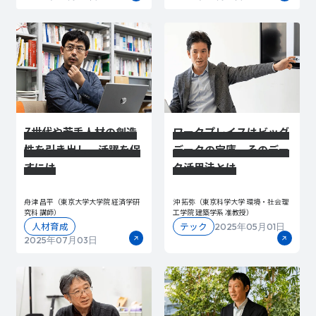
Z世代や若手人材の創造
ワークプレイスはビッグ
性を引き出し、活躍を促
データの宝庫。そのデー
すには
タ活用法とは
舟津 昌平（東京大学大学院 経済学研
沖 拓弥（東京科学大学 環境・社会理
究科 講師）
工学院 建築学系 准教授）
人材育成
テック
2025年05月01日
2025年07月03日