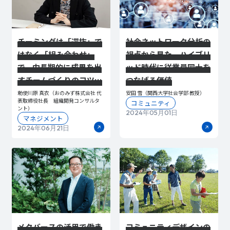
チーミングは「選抜」で
社会ネットワーク分析の
はなく「組み合わせ」
視点から見た、ハイブリ
で。中長期的に成果を出
ッド時代に従業員同士を
すチームづくりのコツと
つなげる価値
心構え
勅使川原 真衣（おのみず株式会社 代
安田 雪（関西大学社会学部 教授）
表取締役社長 組織開発コンサルタ
コミュニティ
ント）
2024年05月01日
マネジメント
2024年06月21日
メタバースの活用で働き
コミュニティデザインの