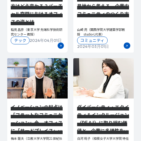
方はどう変わる？バーチ
見地から考える、企業内
ャル空間におけるオフィ
コミュニティのつくり方
スの姿とは
稲見 昌彦（東京大学 先端科学技術研
山崎 亮（関西学院大学建築学部教
究センター 教授）
授 studio-L代表）
テック
コミュニティ
2024年04月01日
2024年03月01日
イノベーションの起点は
ダイバーシティ・エクイ
「フラットなコミュニケ
ティ＆インクルージョン
ーション」今、オフィス
（DE＆I）に取り組む価
に「サードプレイス」が
値と、企業に多様性をも
必要な理由
たらすワークスタイル
梅本 龍夫（立教大学大学院21世紀社
白河 桃子（相模女子大学大学院 特任