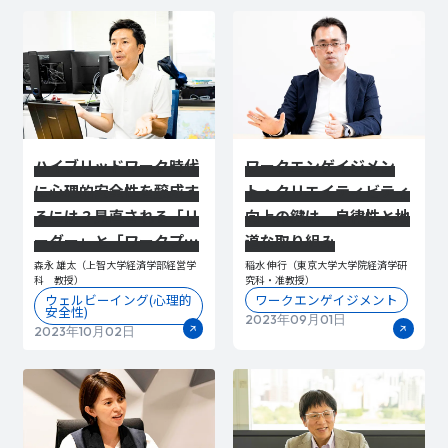
ハイブリッドワーク時代
ワークエンゲイジメン
に心理的安全性を醸成す
ト・クリエイティビティ
るには？見直される「リ
向上の鍵は、自律性と地
ーダー」と「ワークプレ
道な取り組み
イス」の役割
森永 雄太（上智大学経済学部経営学
稲水 伸行（東京大学大学院経済学研
科 教授）
究科・准教授）
ウェルビーイング(心理的
ワークエンゲイジメント
安全性)
2023年09月01日
2023年10月02日