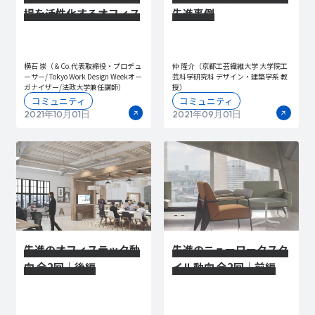
場を活性化するオフィス
先進事例
横石 崇（＆Co.代表取締役・プロデュ
仲 隆介（京都工芸繊維大学 大学院工
ーサー/ Tokyo Work Design Weekオー
芸科学研究科 デザイン・建築学系 教
ガナイザー/法政大学兼任講師）
授）
コミュニティ
コミュニティ
2021年10月01日
2021年09月01日
先進のオフィステック動
先進のニューワークスタ
向 全2回｜後編
イル動向 全2回｜前編