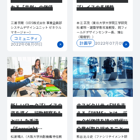
れる「共創」の価値
プレイスの多様性
三浦 宗晃（UDS株式会社 事業企画部
本江 正茂（東北大学大学院工学研究
システムデザインユニット ゼネラル
科 都市・建築学専攻准教授、同フィ
マネージャー）
ールドデザインセンター長、博士
（環境学））
コミュニティ
計画学
2022年07月01日
2022年08月01日
新しいワークプレイスの
ホスピタリティFMを⽀
姿を導く、行動観察をも
える「IWMS」とは。デ
とにした手法
ータが価値を持つ時代に
「Foresight
企業が取り組めること 全
Creation」
2回｜後編
松波 晴人（大阪大学共創機構 特任教
熊谷 比斗史（ファシリテイメント研