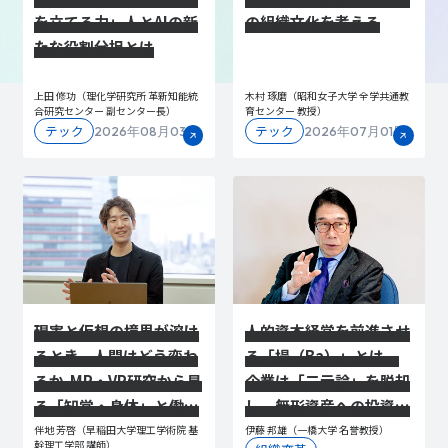
を立てる力」――人とAIの新
の組織文化を考える
たな役割分担とは
上田 修功（理化学研究所 革新知能統
木村 琢磨（昭和女子大学 全学共通教
合研究センター 副センター長）
育センター 教授）
テック
テック
2026年08月03日
2026年07月01日
現実と仮想の境界が溶け
人的資本経営を前進させ
るとき、人間はどう変わ
る「場（Ba）」とは。
るか ―― MR・VR研究から見
企業は「二元論」を脱却
る「知覚・身体」と働く
し、無形資産への投資を
場の変化
加速せよ 全2回｜後編
伴地 芳啓（早稲田大学理工学術院 基
伊藤 邦雄（一橋大学 名誉教授）
幹理工学部 講師）