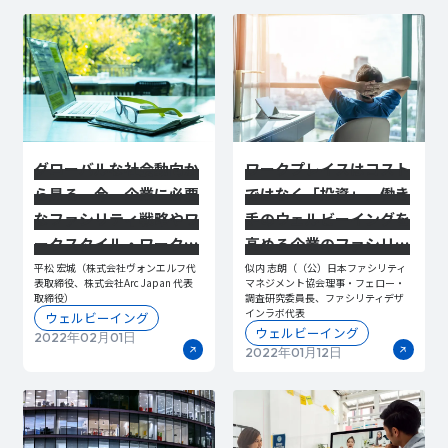
グローバルな社会動向か
ワークプレイスはコスト
ら見る、今、企業に必要
ではなく「投資」。働き
なファシリティ戦略やワ
手のウェルビーイングを
ークスタイル・ワークプ
高める企業のファシリテ
レイスとは
ィ戦略
平松 宏城（株式会社ヴォンエルフ代
似内 志朗（（公）日本ファシリティ
表取締役、株式会社Arc Japan 代表
マネジメント協会理事・フェロー・
取締役）
調査研究委員長、ファシリティデザ
インラボ代表
ウェルビーイング
ウェルビーイング
2022年02月01日
2022年01月12日