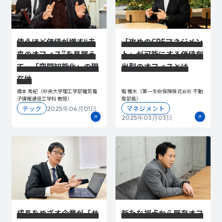
使うほど価値が増す“未
「攻めのCREマネジメン
来のオフィス”を見据え
ト」が可能にする価値創
て。「空間知能化」の現
出型のオフィスとは
在地
橋本 秀紀（中央大学理工学部電気電
堀 雅木（第一生命保険株式会社 不動
子情報通信工学科 教授）
産部長）
テック
マネジメント
2025年04月01日
2025年03月03日
成長をめざす企業が「サ
新たな視点から既存オフ