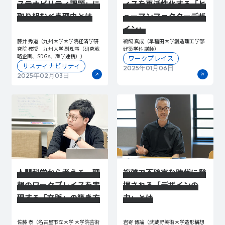
ステナビリティ課題」に
ィスを再活性化する「ヒ
取り組むべき理由とは
ューマンファクターデザ
イン」
藤井 秀道（九州大学大学院経済学研
鵜飼 真成（早稲田大学創造理工学部
究院 教授 九州大学 副理事（研究戦
建築学科 講師）
略企画、SDGs、産学連携））
ワークプレイス
サスティナビリティ
2025年01月06日
2025年02月03日
人間科学から考える、理
複雑で不確実な時代に発
想のワークプレイスを実
揮される「デザインの
現する「文脈」の築き方
力」とは
佐藤 泰（名古屋市立大学 大学院芸術
岩嵜 博論（武蔵野美術大学造形構想