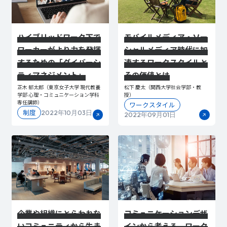
ハイブリッドワーク下で
モバイルメディア・ソー
ワーカーがより力を発揮
シャルメディア時代に加
するための「ダイバーシ
速するワークスタイルと
ティマネジメント」
その価値とは
正木 郁太郎（東京女子大学 現代教養
松下 慶太（関西大学社会学部・教
学部 心理・コミュニケーション学科
授）
専任講師）
ワークスタイル
制度
2022年10月03日
2022年09月01日
企業や組織にとらわれな
コミュニケーションデザ
いコミュニティから生ま
インから考える、ワーク