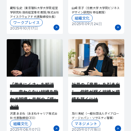
藏知 弘史（東京理科大学大学院 経営
山﨑 京子（立教大学 大学院ビジネス
学研究科 技術経営専攻 教授/株式会社
デザイン研究科 特任教授）
アイスクウェアド 代表取締役社長）
組織文化
ワークプレイス
2025年09月24日
2025年10月17日
「働きにくさ」を解消
社員の「意思」を引き出
し、変わらない組織を動
し、個性が輝く組織と環
かす越境・共創の「場」
境を築くには
とは
沢渡 あまね（あまねキャリア株式会
及川 美紀（一般社団法人ダイアロー
社 代表取締役CEO）
グ・ジャパン・ソサエティ理事）
組織文化
マネジメント
2025年08月07日
2025年07月18日