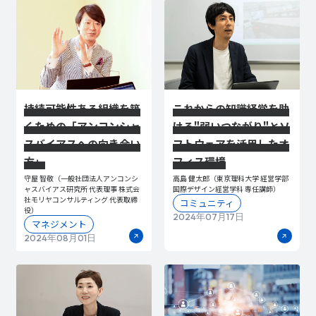
持続可能性ある組織を築
これからの知識経営を助
くための「アンコンシャ
ける"弱いつながり"とソ
スバイアスへの向き合い
フトウェアを活用したオ
方」
フィス環境
守屋 智敬（一般社団法人アンコンシ
高島 健太郎（東京理科大学 経営学部
ャスバイアス研究所 代表理事 株式会
国際デザイン経営学科 専任講師）
社モリヤコンサルティング 代表取締
コミュニティ
役）
2024年07月17日
マネジメント
2024年08月01日