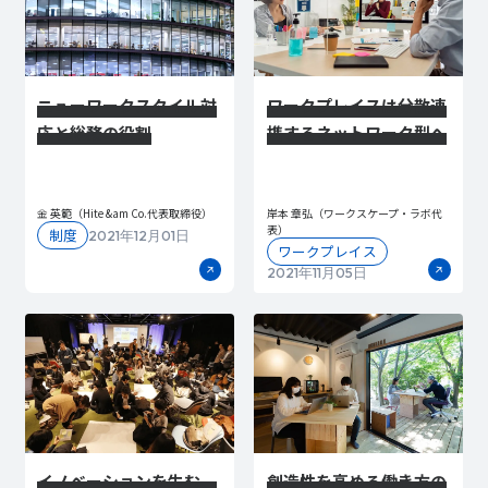
ニューワークスタイル対
ワークプレイスは分散連
応と総務の役割
携するネットワーク型へ
金 英範（Hite &am Co.代表取締役）
岸本 章弘（ワークスケープ・ラボ代
表）
制度
2021年12月01日
ワークプレイス
2021年11月05日
イノベーションを生む、
創造性を高める働き方の