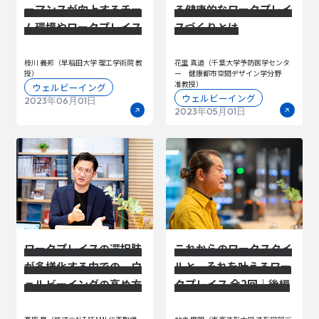
ーマンスが向上するチー
る健康的なワークプレイ
ム環境やワークプレイス
スづくりとは
枝川 義邦（早稲田大学 理工学術院 教
花里 真道（千葉大学予防医学センタ
授）
ー 健康都市空間デザイン学分野
准教授）
ウェルビーイング
ウェルビーイング
2023年06月01日
2023年05月01日
ワークプレイスの選択肢
これからのワークスタイ
が多様化する中での、ウ
ルと、それを叶えるワー
ェルビーイングの高め方
クプレイス 全2回｜後編