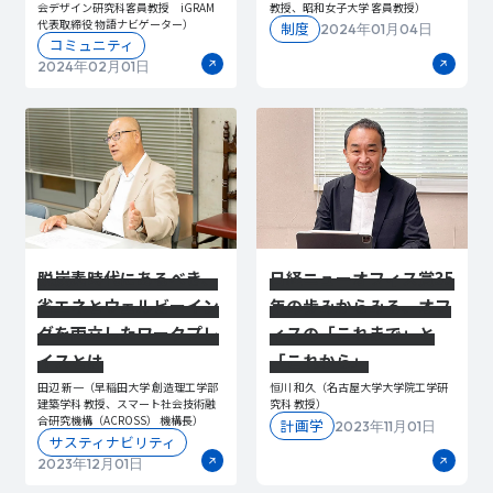
会デザイン研究科客員教授 iGRAM
教授、昭和女子大学 客員教授）
代表取締役 物語ナビゲーター）
制度
2024年01月04日
コミュニティ
2024年02月01日
脱炭素時代にあるべき、
日経ニューオフィス賞35
省エネとウェルビーイン
年の歩みからみる、オフ
グを両立したワークプレ
ィスの「これまで」と
イスとは
「これから」
田辺 新一（早稲田大学 創造理工学部
恒川 和久（名古屋大学大学院工学研
建築学科 教授、スマート社会技術融
究科 教授）
合研究機構（ACROSS） 機構長）
計画学
2023年11月01日
サスティナビリティ
2023年12月01日