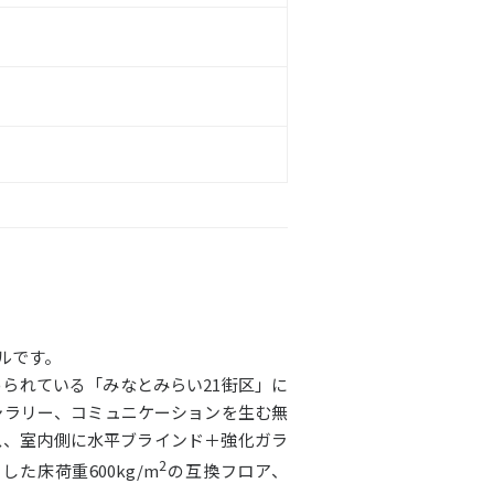
ルです。
られている「みなとみらい21街区」に
ャラリー、コミュニケーションを生む無
ス、室内側に水平ブラインド＋強化ガラ
2
床荷重600kg/m
の互換フロア、