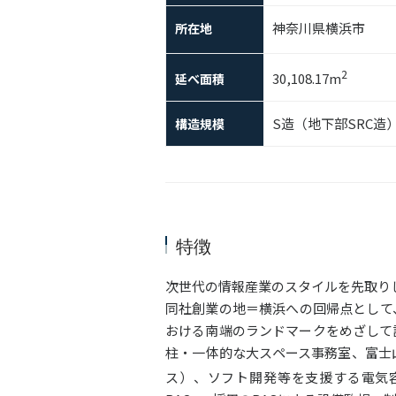
神奈川県横浜市
所在地
2
30,108.17m
延べ面積
S造（地下部SRC造
構造規模
特徴
次世代の情報産業のスタイルを先取り
同社創業の地＝横浜への回帰点として
おける南端のランドマークをめざして
柱・一体的な大スペース事務室、富士
ス）、ソフト開発等を支援する電気容量