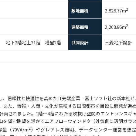
2
2,828.77m
敷地面積
2
2,208.96m
建築面積
） 地下2階地上21階 塔屋2階
三菱地所設計
共同設計
し、信頼性と快適性を高めたIT先端企業＝富士ソフト社の新本社ビ
、また、情報・人間・文化が集積する国際都市を目標に開発が進め
計画されました。1階～4階にわたる吹抜け空間のエントランスギ
山を望む眺望を活かすエアフローウィンドウ（外気側に透明ガラ
2
（70VA/m
）やグレアレス照明、データセンター運営を想定した