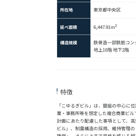
東京都中央区
所在地
2
6,447.91m
延べ面積
鉄骨造一部鉄筋コン
構造規模
地上10階 地下2階
特徴
「こゆるぎビル」は、銀座の中心に位
業・事務所等を想定した複合商業ビル
計画にあたり配慮した事項として、高
ビル」、制震構造の採用、維持管理の
確保」、さらに上品で風格を感じる縦