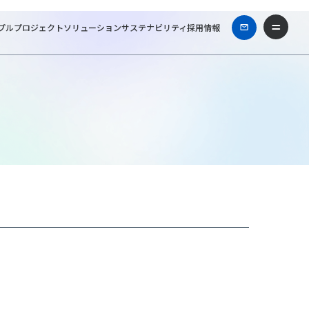
プル
プロジェクト
ソリューション
サステナビリティ
採用情報
TTファシリティーズ一級建築士事務所
Works & Projects
こゆるぎビル