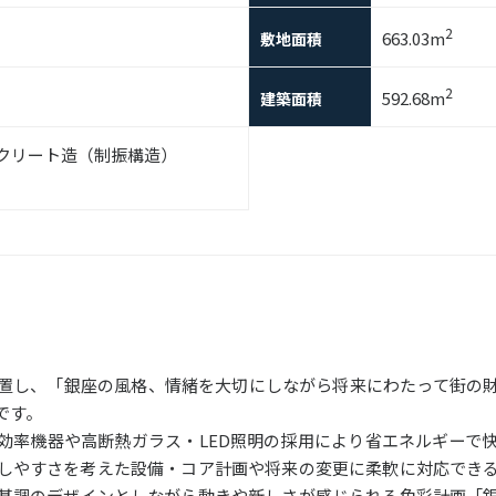
2
663.03m
敷地面積
2
592.68m
建築面積
クリート造（制振構造）
置し、「銀座の風格、情緒を大切にしながら将来にわたって街の
です。
効率機器や高断熱ガラス・LED照明の採用により省エネルギーで
しやすさを考えた設備・コア計画や将来の変更に柔軟に対応でき
基調のデザインとしながら動きや新しさが感じられる色彩計画「