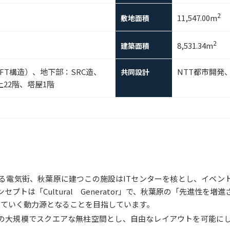
2
11,547.00m
敷地面積
2
8,531.34m
建築面積
FT構造）、地下部：SRC造、
NTT都市開発
共同設計
上22階、塔屋1階
る電気街、秋葉原に建つこの施設はITセンターを核とし、イベン
プトは「Cultural Generator」で、秋葉原の「先進性を
）していく動力源となることを目指しています。
の大規模でスクエアな無柱空間とし、自由なレイアウトを可能に