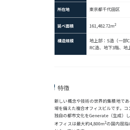
東京都千代田区
所在地
2
161,482.72m
延べ面積
地上部：S造（一部C
構造規模
RC造、地下3階、地
特徴
新しい概念や技術の世界的集積地であ
場を備えた複合オフィスビルです。コンセ
独自の都市文化をGenerate（生成
2
オフィスは最大約4,800m
の国内屈指