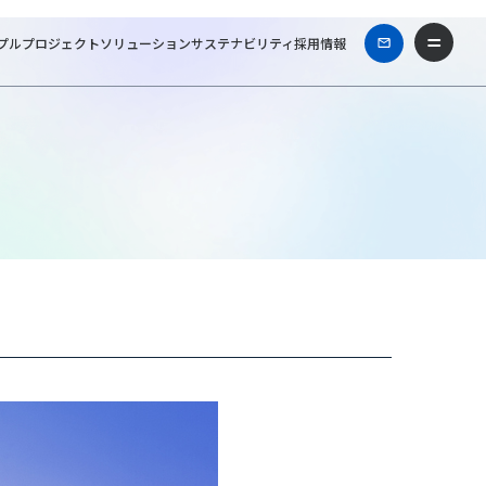
プル
プロジェクト
ソリューション
サステナビリティ
採用情報
NTTファシリティーズ一級建築士事務所
Works & Projects
秋葉原UDX