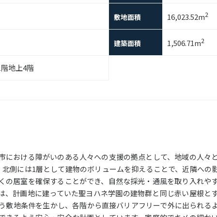
2
16,023.52m
敷地面積
2
1,506.71m
建築面積
1階地上4階
市における障がいのある人々への支援の拠点として、地域の人々
、北側には1層として建物のボリュームを抑えることで、近隣への
くの居室を確保することができ、自然な採光・通風を取り入れや
は、計画地に建っていた聖ヨハネ学園の建物群と同じ赤い屋根と
う敷地条件を生かし、各階から直接バリアフリーで外に出られる