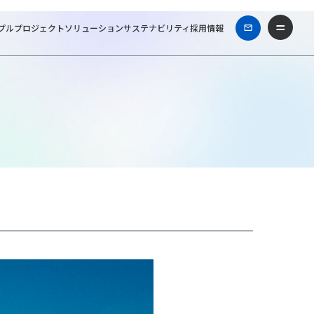
プル
プロジェクト
ソリューション
サステナビリティ
採用情報
事務所
Works & Projects
障がい者支援施設 地域生活支援センター光