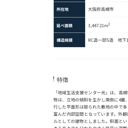
大阪府高槻市
所在地
2
3,447.21m
延べ面積
RC造一部S造 地下
構造規模
特徴
「地域生活支援センター光」は、高槻
物は、立地の傾斜を生かし南側に4層
行した平面形は限られた敷地の中で多
富んだ内部空間となっています。外観
ルとしての建物としました。斜面とい