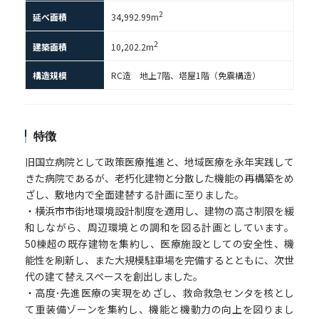
2
延べ面積
34,992.99m
2
建築面積
10,202.2m
構造規模
RC造 地上7階、塔屋1階（免震構造）
特徴
旧国立病院として政策医療推進と、地域医療を永年実践して
きた病院であるが、老朽化建物と分散した機能の再構築をめ
ざし、敷地内で全面建替する計画に至りました。
・横浜市市街地環境設計制度を適用し、建物の高さ制限を緩
和しながら、周辺環境との調和を図る計画としています。
50棟超の既存建物を集約し、医療施設としての安全性、機
能性を刷新し、また大規模駐車場を完備するとともに、次世
代の建て替えスペースを創出しました。
・高度･先進医療の実現をめざし、救命救急センタを核とし
て重装備ゾーンを集約し、機能と機動力の向上を図りまし