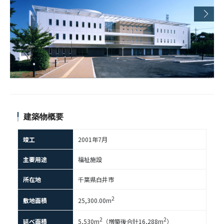
建築物概要
竣工
2001年7月
主要用途
福祉施設
所在地
千葉県白井市
2
敷地面積
25,300.00m
2
2
延べ面積
5,530m
（増築後合計16,288m
）