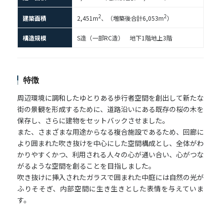
2
2
建築面積
2,451m
、（増築後合計6,053m
）
構造規模
S造（一部RC造） 地下1階地上3階
特徴
周辺環境に調和したゆとりある歩行者空間を創出して新たな
街の景観を形成するために、道路沿いにある既存の桜の木を
保存し、さらに建物をセットバックさせました。
また、さまざまな用途からなる複合施設であるため、回廊に
より囲まれた吹き抜けを中心にした空間構成とし、全体がわ
かりやすくかつ、利用される人々の心が通い合い、心がつな
がるような空間を創ることを目指しました。
吹き抜けに挿入されたガラスで囲まれた中庭には自然の光が
ふりそそぎ、内部空間に生き生きとした表情を与えていま
す。