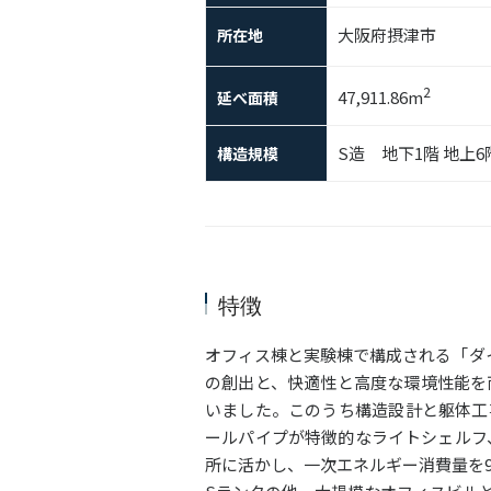
大阪府摂津市
所在地
2
47,911.86m
延べ面積
S造 地下1階 地上6
構造規模
特徴
オフィス棟と実験棟で構成される「ダ
の創出と、快適性と高度な環境性能を
いました。このうち構造設計と躯体工
ールパイプが特徴的なライトシェルフ
所に活かし、一次エネルギー消費量を9