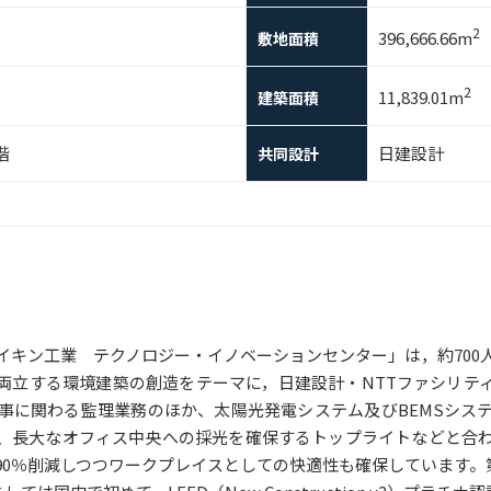
2
396,666.66m
敷地面積
2
11,839.01m
建築面積
階
日建設計
共同設計
イキン工業 テクノロジー・イノベーションセンター」は，約700
両立する環境建築の創造をテーマに，日建設計・NTTファシリテ
事に関わる監理業務のほか、太陽光発電システム及びBEMSシス
、長大なオフィス中央への採光を確保するトップライトなどと合
0％削減しつつワークプレイスとしての快適性も確保しています。