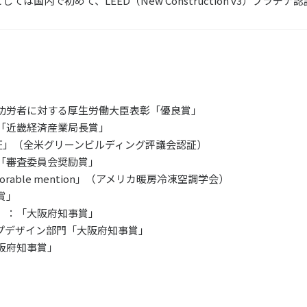
は国内で初めて、LEED（New Construction v3）プラチ
功労者に対する厚生労働大臣表彰「優良賞」
「近畿経済産業局長賞」
認証」（全米グリーンビルディング評議会認証）
「審査委員会奨励賞」
「Honorable mention」（アメリカ暖房冷凍空調学会）
賞」
）：「大阪府知事賞」
プデザイン部門「大阪府知事賞」
阪府知事賞」