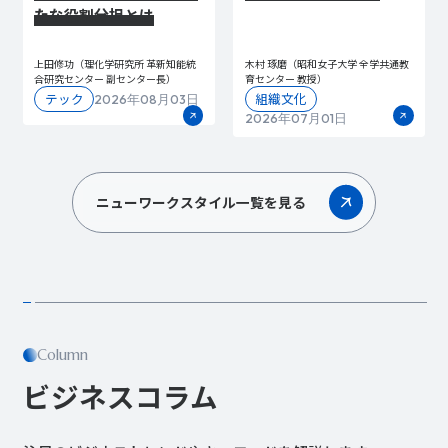
たな役割分担とは
上田修功（理化学研究所 革新知能統
木村 琢磨（昭和女子大学 全学共通教
合研究センター 副センター長）
育センター 教授）
テック
組織文化
2026年08月03日
2026年07月01日
ニューワークスタイル一覧を見る
Column
ビジネスコラム