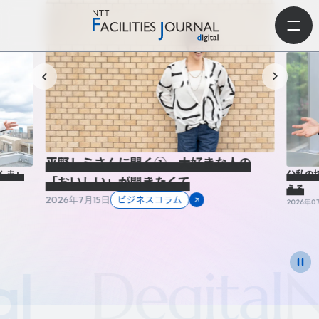
平野レミさんに聞く① 大好きな人の
公私の
んま」
「おいしい」が聞きたくて
える
ビジネスコラム
2026年7月15日
2026年0
Degital
NTT 