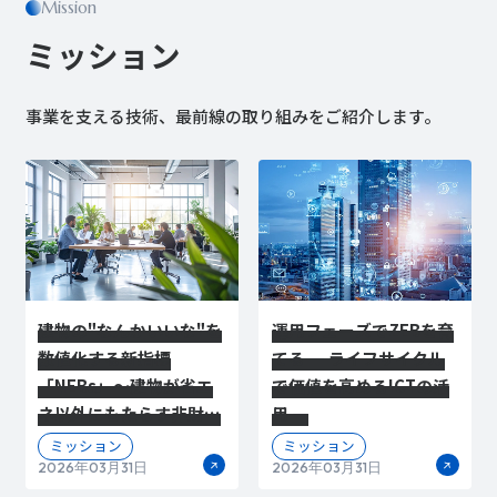
Mission
ミッション
事業を支える技術、最前線の取り組みをご紹介します。
建物の"なんかいいな"を
運用フェーズでZEBを育
数値化する新指標
てる ― ライフサイクル
「NEBs」～建物が省エ
で価値を高めるICTの活
ネ以外にもたらす非財務
用 ―
価値を可視化する～
ミッション
ミッション
2026年03月31日
2026年03月31日