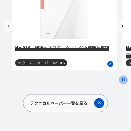
け
No.016 構造ヘルスモニタリングの課題と展望
N
素
水
テクニカルペーパー No.016
テ
テクニカルペーパー一覧を見る