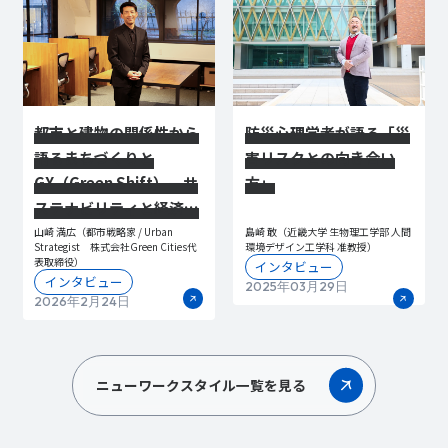
都市と建物の関係性から
防災心理学者が語る「災
語るまちづくりと
害リスクとの向き合い
GX（Green Shift）―サ
方」
ステナビリティと経済成
長を両立したポートラン
山崎 満広（都市戦略家 / Urban
島崎 敢（近畿大学 生物理工学部 人間
Strategist 株式会社Green Cities代
環境デザイン工学科 准教授）
ドの事例から－
表取締役）
インタビュー
インタビュー
2025年03月29日
2026年2月24日
ニューワークスタイル一覧を見る