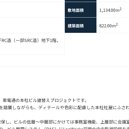
2
1,134.00m
敷地面積
2
822.00m
建築面積
RC造（一部SRC造）地下1階，
）東電通の本社ビル建替えプロジェクトです。
を踏襲しながらも、ディテールや色彩に配慮した本社社屋にふさ
確保し、ビルの低層～中層部にかけては事務室機能、上層部に会議
、ビル管理システム（BAS）にLonWorks採用の中央監視設備