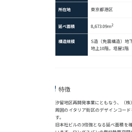
東京都港区
所在地
2
8,673.09m
延べ面積
S造（免震構造）地下
構造規模
地上10階，塔屋1階
特徴
汐留地区再開発事業にともなう、（株
周囲のイタリア街区のデザインコード
す。
旧本社ビルの3倍強となる延べ面積を
います。ロングスパンの無柱執務空間や