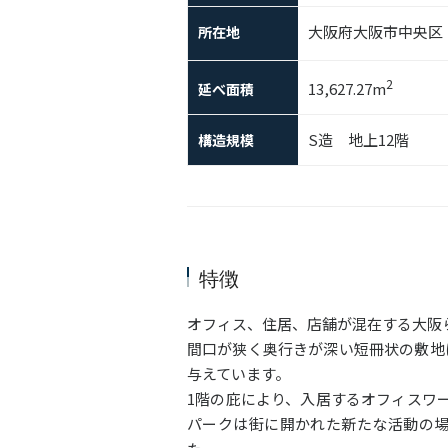
大阪府大阪市中央区
所在地
2
13,627.27m
延べ面積
S造 地上12階
構造規模
特徴
オフィス、住居、店舗が混在する大阪
間口が狭く奥行きが深い短冊状の敷地
与えています。
1階の庇により、入居するオフィスワ
パークは街に開かれた新たな活動の