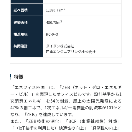
2
延べ面積
1,180.77m
2
建築面積
480.78m
構造規模
RC-0+3
共同設計
ダイダン株式会社
四電エンジニアリング株式会社
特徴
「エネフィス四国」は、「ZEB（ネット・ゼロ・エネルギ
ー・ビル）」を実現したオフィスビルです。設計基準から1
次消費エネルギーを54％削減、屋上の太陽光発電による
47％の創エネで、1次エネルギー消費量の削減率が101%と
なり、『ZEB』を達成しています。
また、「ZEB技術の深化」「BCP（事業継続性）対策」
「（IoT技術を利用した）快適性の向上」「経済性の向上」