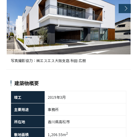
写真撮影協力：㈱エスエス大阪支店 秋田 広樹
建築物概要
竣工
2019年3⽉
主要用途
事務所
所在地
香川県高松市
2
敷地面積
1,206.55m