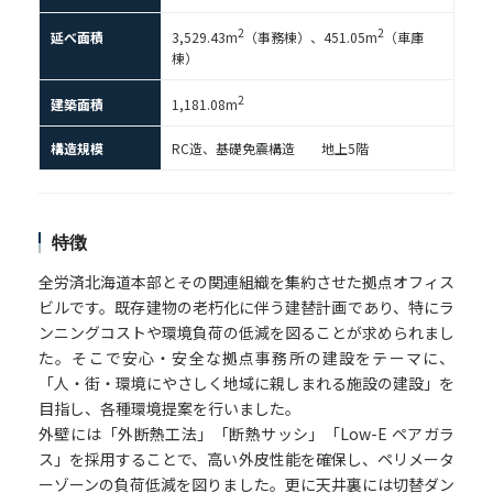
2
2
延べ面積
3,529.43m
（事務棟）、451.05m
（車庫
棟）
2
建築面積
1,181.08m
構造規模
RC造、基礎免震構造 地上5階
特徴
全労済北海道本部とその関連組織を集約させた拠点オフィス
ビルです。既存建物の老朽化に伴う建替計画であり、特にラ
ンニングコストや環境負荷の低減を図ることが求められまし
た。そこで安心・安全な拠点事務所の建設をテーマに、
「人・街・環境にやさしく地域に親しまれる施設の建設」を
目指し、各種環境提案を行いました。
外壁には「外断熱工法」「断熱サッシ」「Low-E ペアガラ
ス」を採用することで、高い外皮性能を確保し、ペリメータ
ーゾーンの負荷低減を図りました。更に天井裏には切替ダン