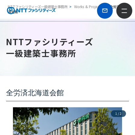
NTTファシリティーズ一級建築士事務所
Works & Projects
全労済北海
道会館
NTTファシリティーズ
一級建築士事務所
全労済北海道会館
1
/
2