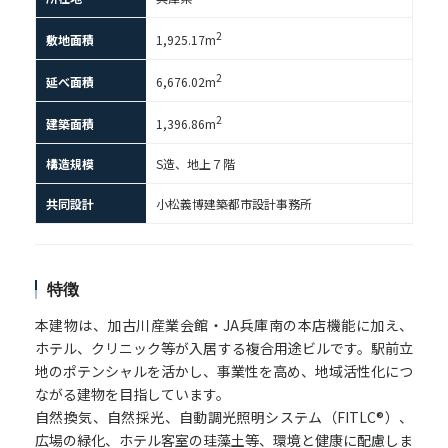
2
敷地面積
1,925.17m
2
延べ面積
6,676.02m
2
建築面積
1,396.86m
構造規模
S造、地上７階
共同設計
小松義博建築都市設計事務所
特徴
本建物は、加古川産業会館・JA兵庫南の本店機能に加え、
ホテル、クリニック等が入居する複合用途ビルです。駅前立
地のポテンシャルを活かし、事業性を高め、地域活性化につ
ながる建物を目指しています。
自然換気、自然採光、自動調光照明システム（FITLC®）、
広場の緑化、ホテル客室の珪藻土等、環境と健康に配慮しま