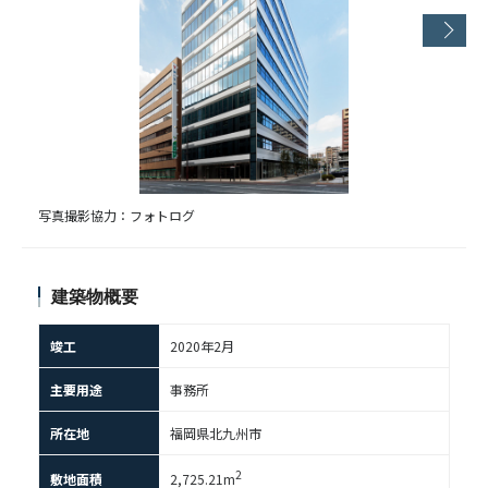
写真撮影協力：フォトログ
建築物概要
竣工
2020年2⽉
主要用途
事務所
所在地
福岡県北九州市
2
敷地面積
2,725.21m