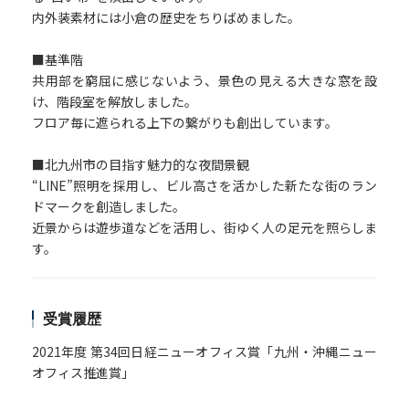
内外装素材には小倉の歴史をちりばめました。
■基準階
共用部を窮屈に感じないよう、景色の見える大きな窓を設
け、階段室を解放しました。
フロア毎に遮られる上下の繋がりも創出しています。
■北九州市の目指す魅力的な夜間景観
“LINE”照明を採用し、ビル高さを活かした新たな街のラン
ドマークを創造しました。
近景からは遊歩道などを活用し、街ゆく人の足元を照らしま
す。
受賞履歴
2021年度 第34回日経ニューオフィス賞「九州・沖縄ニュー
オフィス推進賞」