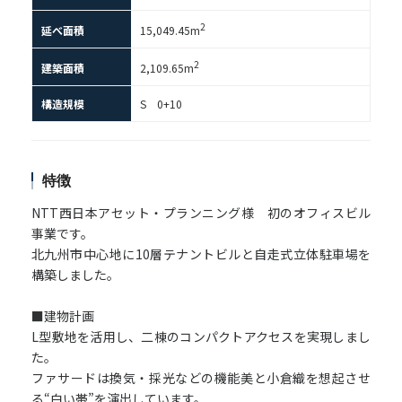
2
延べ面積
15,049.45m
2
建築面積
2,109.65m
構造規模
S 0+10
特徴
NTT西日本アセット・プランニング様 初のオフィスビル
事業です。
北九州市中心地に10層テナントビルと自走式立体駐車場を
構築しました。
■建物計画
L型敷地を活用し、二棟のコンパクトアクセスを実現しまし
た。
ファサードは換気・採光などの機能美と小倉織を想起させ
る“白い帯”を演出しています。