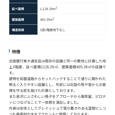
2
延べ面積
1,126.29m
2
建築面積
405.39m
構造規模
S造3階建地下なし
特徴
北陸銀行東大通支店は既存の店舗と同一の敷地に計画した地
上3階建、延べ面積1126.29㎡、建築面積405.39㎡の店舗で
す。
建物を前面道路からセットバックすることで通りに開かれた
明るく入りやすい店舗とし、外部には北陸の雨や雪からお客
様を守る庇を設けた計画としております。
また金沢にふさわしい格子をアプローチから風除室、ピロテ
ィにつなげることで一体感を演出しました。
内装は全体としてグレイッシュで落ち着きのある空間としつ
つも県産材の木をアクセントに使用しております。