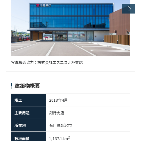
写真撮影協力：株式会社エスエス北陸支店
建築物概要
竣工
2018年4⽉
主要用途
銀行支店
所在地
石川県金沢市
2
敷地面積
1,137.14m