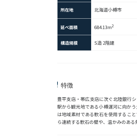
北海道小樽市
所在地
2
684.13m
延べ面積
S造 2階建
構造規模
特徴
豊平支店・帯広支店に次ぐ北陸銀行シ
駅から観光地である小樽運河に向かう
は地域素材である軟石を使用すること
ら連続する軟石の壁や、温かみのある