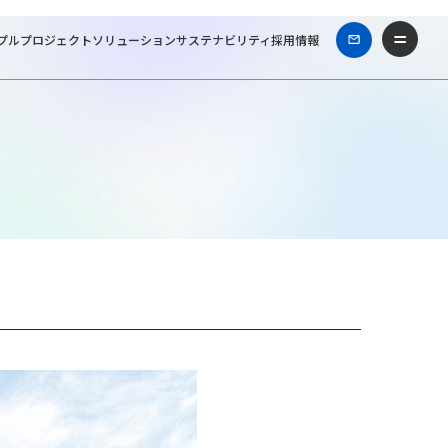
プル
プロジェクト
ソリューション
サステナビリティ
採用情報
ァシリティーズ一級建築士事務所
Works & Projects
北陸銀行 小樽支店