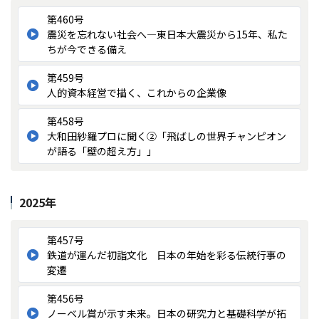
第460号
震災を忘れない社会へ―東日本大震災から15年、私た
ちが今できる備え
第459号
人的資本経営で描く、これからの企業像
第458号
大和田紗羅プロに聞く②「飛ばしの世界チャンピオン
が語る「壁の超え方」」
2025年
第457号
鉄道が運んだ初詣文化 日本の年始を彩る伝統行事の
変遷
第456号
ノーベル賞が示す未来。日本の研究力と基礎科学が拓