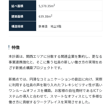
2
延べ面積
5,570.35m
2
建築面積
639.38m
構造規模
鉄骨造 地上9階
特徴
本計画は、関西エリアに分散する関連企業を集約し、更なる
事業連携強化と、そこに集う社員の新しい働き方の実現をめ
ざす新拠点構築プロジェクトです。
新拠点では、円滑なコミュニケーションの創出に向け、実際
に利用する社員の声を取り入れたフレキシビリティ性が高い
ワンルームオフィスを構築。お客様の自社商材であるICTシ
ステムの導入と合わせて、スマートなオフィスとして多様な
働き方に貢献するワークプレイスを実現させました。