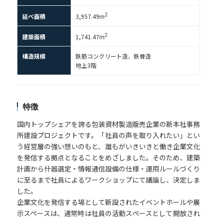
2
延べ面積
3,957.49m
2
建築面積
1,741.47m
構造規模
鉄筋コンクリート造、鉄骨造
地上3階
特徴
国内トップシェアを誇る包装資材製造販売企業の新本社事務
所建設プロジェクトです。「社員の声を取り入れたい」とい
う経営層の強い想いのもと、誰もがいきいきと働き企業文化
を発信する拠点となることをめざしました。そのため、建築
計画から什器選定・情報通信設備の仕様・運用ルールづくり
に至るまで社員によるワークショップにて議論し、決定しま
した。
企業文化を発信する場として新設されたイベントホールや展
示スペースは、通常時は社員の活動スペースとして開放され