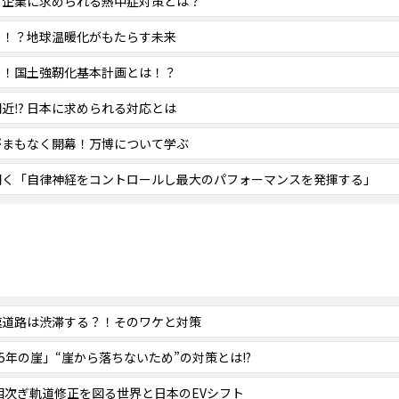
！企業に求められる熱中症対策とは？
る！？地球温暖化がもたらす未来
る！国土強靭化基本計画とは！？
近⁉ 日本に求められる対応とは
がまもなく開幕！万博について学ぶ
聞く「自律神経をコントロールし最大のパフォーマンスを発揮する」
速道路は渋滞する？！そのワケと対策
25年の崖」“崖から落ちないため”の対策とは!?
相次ぎ軌道修正を図る世界と日本のEVシフト