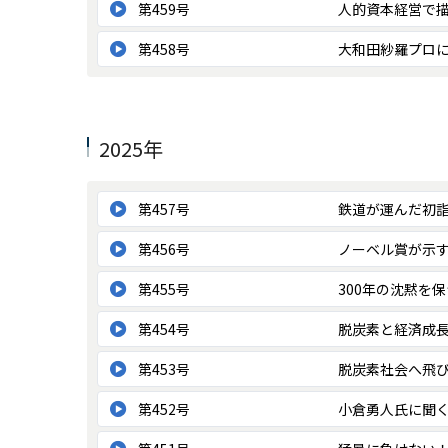
第459号
人的資本経営で
第458号
大和田紗羅プロ
2025年
第457号
鉄道が運んだ初
第456号
ノーベル賞が示
第455号
300年の沈黙を
第454号
脱炭素と経済成長
第453号
脱炭素社会へ飛び
第452号
小倉勇人氏に聞く