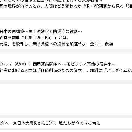
想の境界が溶けるとき、人間はどう変わるか ―― MR・VR研究から見る
日本の再構築～国土強靭化と防災庁の役割～
経営を前進させる「場（Ba）」とは。
元論」を脱却し、無形資産への投資を加速せよ 全2回｜後編
クルマ（AAM）」商用運航開始へ ～モビリティ革命の現在地～
経営における人材は「価値創造のための資本」。組織に「パラダイム変
会へ―東日本大震災から15年、私たちが今できる備え