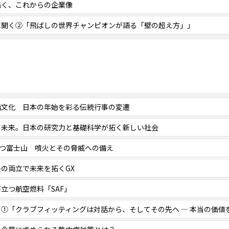
描く、これからの企業像
に聞く②「飛ばしの世界チャンピオンが語る「壁の超え方」」
詣文化 日本の年始を彩る伝統行事の変遷
す未来。日本の研究力と基礎科学が拓く新しい社会
保つ富士山 噴火とその脅威への備え
の両立で未来を拓くGX
立つ航空燃料「SAF」
①「クラブフィッティングは対話から、そしてその先へ ― 本当の価値