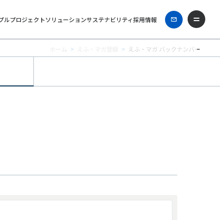
プル
プロジェクト
ソリューション
サステナビリティ
採用情報
ホーム
えふ・マガ登録
えふ・マガ バックナンバー