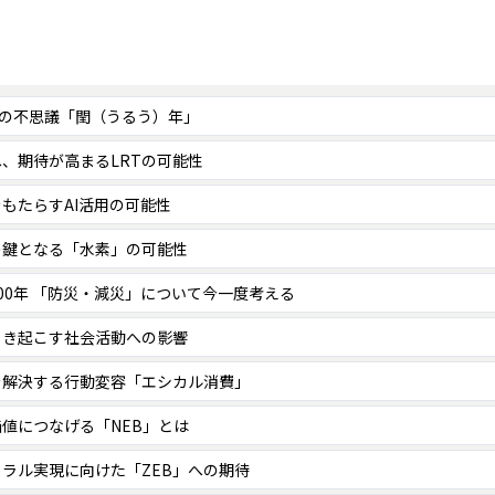
 暦の不思議「閏（うるう）年」
、期待が高まるLRTの可能性
もたらすAI活用の可能性
の鍵となる「水素」の可能性
00年 「防災・減災」について今一度考える
引き起こす社会活動への影響
を解決する行動変容「エシカル消費」
値につなげる「NEB」とは
ラル実現に向けた「ZEB」への期待